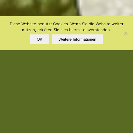
Diese Website benutzt Cookies. Wenn Sie die Website weiter
nutzen, erklären Sie sich hiermit einverstanden.
OK
Weitere Informationen
Komm mit in den Anderswald!
Dort erwartet dich eine phantastische Welt mit sprechenden
Bäumen, geheimnisvollen Orten, Elfen, Einhörnern und
anderen zauberhaften Wesen.
Sei dabei, wenn die zerstreute Elfe Annomé und ihre
Freunde sich in die Welt der Menschen begeben, um eine
geheime Mission zu erfüllen. Es könnte für sie einfach nur