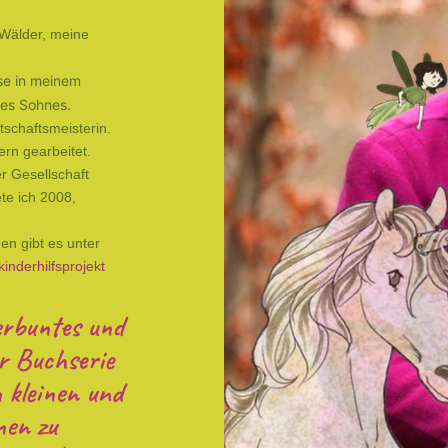
 Wälder, meine
se in meinem
nes Sohnes.
tschaftsmeisterin.
rn gearbeitet.
r Gesellschaft
te ich 2008,
en gibt es unter
nderhilfsprojekt
erbuntes und
r Buchserie
 kleinen und
nen zu