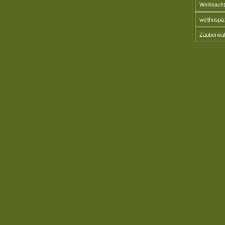
Weihnacht
welthospiz
Zauberwal