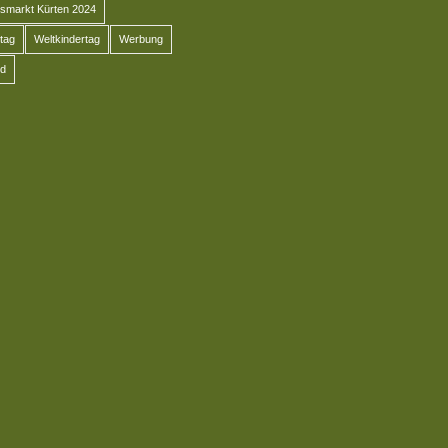
smarkt Kürten 2024
tag
Weltkindertag
Werbung
d