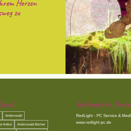
ihrem Herzen
sweg zu
loud
Technische Umse
RedLight - PC Service & Med
Anderswald
www.redlight-pc.de
-Artikel
Anderswald-Bücher