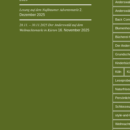
Anderswal
Lesung auf dem Nußbaumer Adventsmarkt
2.
Anderswäl
Dezember 2025
Back Com
28.11. – 30.11.2025 Der Anderswald auf dem
Blumenhex
Weihnachtsmarkt in Kürten
16. November 2025
Bücherei-
Der Ander
Grundschu
Kinderbüc
Köln
Kü
Leseprob
Naturfrise
Persönlic
Schlosseu
style-and
Weihnacht