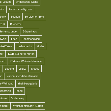
d-Lesung
Anderswald-Stand
der
Andrea von Rymon
pany
Bechen
Bergischer Bote
e B.
Bücherei
Herrenstrunden
Bürgerhaus
swald
Elfen
Feenmondkind
le-Kürten
Herbstmarkt
Kinder
her
KÖB-Bücherei-Kürten
rten
Kürtener Weihnachtsmarkt
e
Lesung
Lindlar
Messe
ur
Nußbaumer Adventsmarkt
he Widmung
rheinberggalerie
lenbroich
Stand
-bloom
Vorlesetag
smarkt
Weihnachtsmarkt Kürten