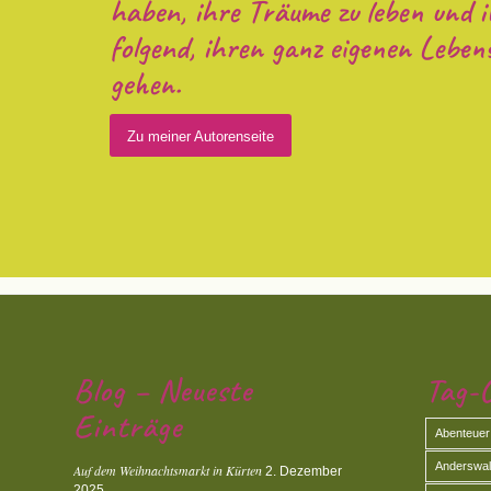
haben, ihre Träume zu leben und 
folgend, ihren ganz eigenen Leben
gehen.
Zu meiner Autorenseite
Blog – Neueste
Tag-C
Einträge
Abenteuer
Anderswald
Auf dem Weihnachtsmarkt in Kürten
2. Dezember
2025