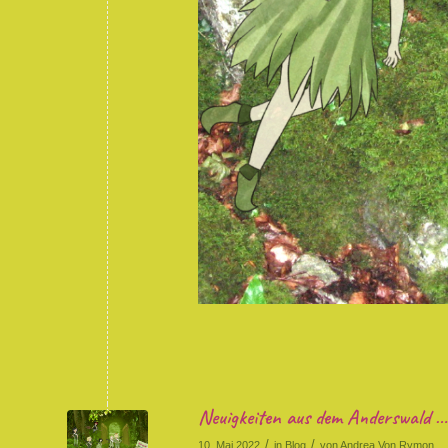
Neuigkeiten aus dem Anderswald …
/
/
10. Mai 2022
in
Blog
von
Andrea Von Rymon