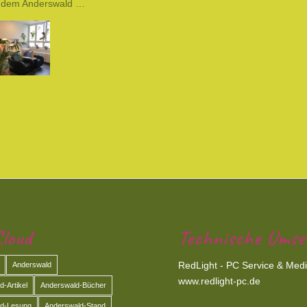
us dem Anderswald …
loud
Technische Umse
RedLight - PC Service & Med
Anderswald
www.redlight-pc.de
-Artikel
Anderswald-Bücher
d-Lesung
Anderswald-Stand