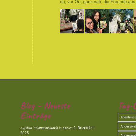
da, vor Ort, ganz nah, die Freunde a
Blog – Neueste
Tag-C
Einträge
Abenteuer
Anderswald
Auf dem Weihnachtsmarkt in Kürten
2. Dezember
2025
Anderswal