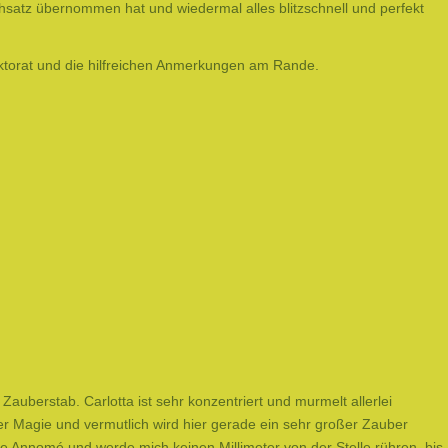
chsatz übernommen hat und wiedermal alles blitzschnell und perfekt
Lektorat und die hilfreichen Anmerkungen am Rande.
auberstab. Carlotta ist sehr konzentriert und murmelt allerlei
ller Magie und vermutlich wird hier gerade ein sehr großer Zauber
ie Annomé und werde mich keinen Millimeter von der Stelle rühren, bis