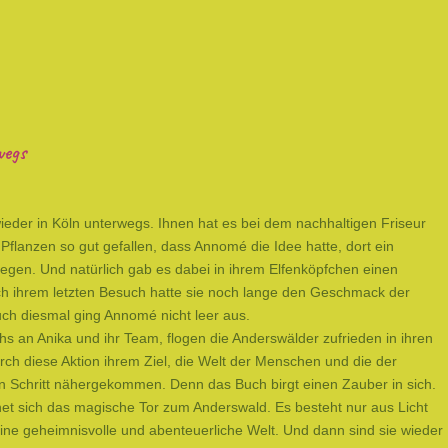
wegs
der in Köln unterwegs. Ihnen hat es bei dem nachhaltigen Friseur
Pflanzen so gut gefallen, dass Annomé die Idee hatte, dort ein
gen. Und natürlich gab es dabei in ihrem Elfenköpfchen einen
ch ihrem letzten Besuch hatte sie noch lange den Geschmack der
uch diesmal ging Annomé nicht leer aus.
s an Anika und ihr Team, flogen die Anderswälder zufrieden in ihren
ch diese Aktion ihrem Ziel, die Welt der Menschen und die der
en Schritt nähergekommen. Denn das Buch birgt einen Zauber in sich.
net sich das magische Tor zum Anderswald. Es besteht nur aus Licht
eine geheimnisvolle und abenteuerliche Welt. Und dann sind sie wieder