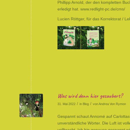
Phillipp Arnold, der den kompletten Bu
erledigt hat.
www.redlight-pc.de/cms/
Lucien Röttger, für das Korrektorat / 
Was wird denn hier gezaubert?
/
/
31. Mai 2022
in
Blog
von
Andrea Von Rymon
Gespannt schaut Annomé auf Carlottas Z
unverständliche Wörter. Die Luft ist vo
vollbracht. Ich bin genauso gespannt w