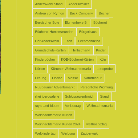
Anderswald-Stand
Anderswälder
Andrea von Rymon
Back Company
Bechen
Bergischer Bote
Blumenhexe B.
Bücherei
Bücherei-Herrenstrunden
Bürgerhaus
Der Anderswald
Elfen
Feenmondkind
Grundschule-Kürten
Herbstmarkt
Kinder
Kinderbücher
KÖB-Bücherei-Kürten
Köln
Kürten
Kürtener Weihnachtsmarkt
Leseprobe
Lesung
Lindlar
Messe
Naturfriseur
Nußbaumer Adventsmarkt
Persönliche Widmung
rheinberggalerie
Schlosseulenbroich
Stand
style-and-bloom
Vorlesetag
Weihnachtsmarkt
Weihnachtsmarkt Kürten
Weihnachtsmarkt Kürten 2024
welthospiztag
Weltkindertag
Werbung
Zauberwald