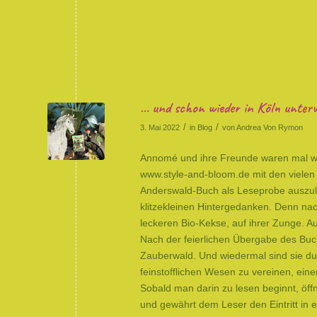
… und schon wieder in Köln unter
/
/
3. Mai 2022
in
Blog
von
Andrea Von Rymon
Annomé und ihre Freunde waren mal wie
www.style-and-bloom.de mit den vielen 
Anderswald-Buch als Leseprobe auszule
klitzekleinen Hintergedanken. Denn na
leckeren Bio-Kekse, auf ihrer Zunge. A
Nach der feierlichen Übergabe des Buch
Zauberwald. Und wiedermal sind sie dur
feinstofflichen Wesen zu vereinen, ein
Sobald man darin zu lesen beginnt, öff
und gewährt dem Leser den Eintritt in 