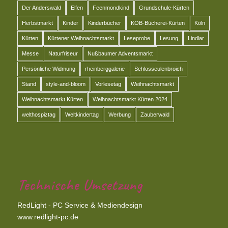
Der Anderswald
Elfen
Feenmondkind
Grundschule-Kürten
Herbstmarkt
Kinder
Kinderbücher
KÖB-Bücherei-Kürten
Köln
Kürten
Kürtener Weihnachtsmarkt
Leseprobe
Lesung
Lindlar
Messe
Naturfriseur
Nußbaumer Adventsmarkt
Persönliche Widmung
rheinberggalerie
Schlosseulenbroich
Stand
style-and-bloom
Vorlesetag
Weihnachtsmarkt
Weihnachtsmarkt Kürten
Weihnachtsmarkt Kürten 2024
welthospiztag
Weltkindertag
Werbung
Zauberwald
Technische Umsetzung
RedLight - PC Service & Mediendesign
www.redlight-pc.de