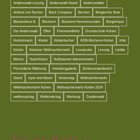
Anderswald-Lesung
Anderswald-Stand
Anderswälder
Andrea von Rymon
Back Company
Bechen
Bergischer Bote
Blumenhexe B.
Bücherei
Bücherei-Herrenstrunden
Bürgerhaus
Der Anderswald
Elfen
Feenmondkind
Grundschule-Kürten
Herbstmarkt
Kinder
Kinderbücher
KÖB-Bücherei-Kürten
Köln
Kürten
Kürtener Weihnachtsmarkt
Leseprobe
Lesung
Lindlar
Messe
Naturfriseur
Nußbaumer Adventsmarkt
Persönliche Widmung
rheinberggalerie
Schlosseulenbroich
Stand
style-and-bloom
Vorlesetag
Weihnachtsmarkt
Weihnachtsmarkt Kürten
Weihnachtsmarkt Kürten 2024
welthospiztag
Weltkindertag
Werbung
Zauberwald
Technische Umsetzung