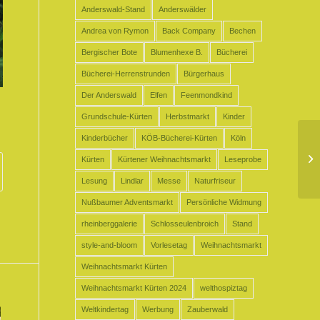
Anderswald-Stand
Anderswälder
Andrea von Rymon
Back Company
Bechen
Bergischer Bote
Blumenhexe B.
Bücherei
Bücherei-Herrenstrunden
Bürgerhaus
Der Anderswald
Elfen
Feenmondkind
Grundschule-Kürten
Herbstmarkt
Kinder
Kinderbücher
KÖB-Bücherei-Kürten
Köln
Kürten
Kürtener Weihnachtsmarkt
Leseprobe
Lesung
Lindlar
Messe
Naturfriseur
Nußbaumer Adventsmarkt
Persönliche Widmung
rheinberggalerie
Schlosseulenbroich
Stand
style-and-bloom
Vorlesetag
Weihnachtsmarkt
Weihnachtsmarkt Kürten
Weihnachtsmarkt Kürten 2024
welthospiztag
Weltkindertag
Werbung
Zauberwald