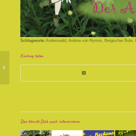
Schlagworte:
Anderswald
,
Andrea von Rymon
,
Bergischer Bote
,
Eintrag teilen
Lesung für die Kinder
des Projektes „Leben
mit dem Tod“
Das könnte Dich auch interessieren