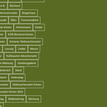
e B.
Bücherei
Herrenstrunden
Bürgerhaus
swald
Elfen
Feenmondkind
le-Kürten
Herbstmarkt
Kinder
her
KÖB-Bücherei-Kürten
rten
Kürtener Weihnachtsmarkt
e
Lesung
Lindlar
Messe
ur
Nußbaumer Adventsmarkt
he Widmung
rheinberggalerie
lenbroich
Stand
-bloom
Vorlesetag
smarkt
Weihnachtsmarkt Kürten
smarkt Kürten 2024
tag
Weltkindertag
Werbung
d