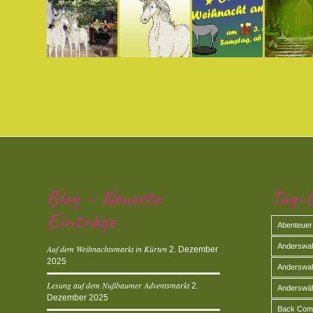
Blog – Neueste
Tag-C
Einträge
Abenteuer
Anderswald
Auf dem Weihnachtsmarkt in Kürten
2. Dezember
2025
Anderswal
Lesung auf dem Nußbaumer Adventsmarkt
2.
Anderswäl
Dezember 2025
Back Com