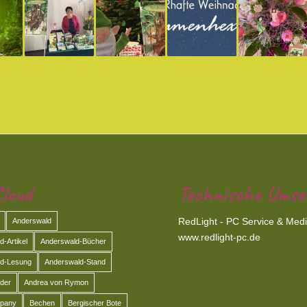
loud
Technische Umse
RedLight - PC Service & Med
Anderswald
www.redlight-pc.de
-Artikel
Anderswald-Bücher
d-Lesung
Anderswald-Stand
der
Andrea von Rymon
pany
Bechen
Bergischer Bote