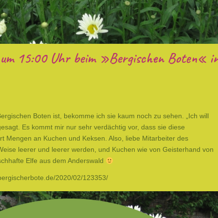
 um 15:00 Uhr beim »Bergischen Boten« i
rgischen Boten ist, bekomme ich sie kaum noch zu sehen. „Ich will
gesagt. Es kommt mir nur sehr verdächtig vor, dass sie diese
ort Mengen an Kuchen und Keksen. Also, liebe Mitarbeiter des
ise leerer und leerer werden, und Kuchen wie von Geisterhand von
aschhafte Elfe aus dem Anderswald
/bergischerbote.de/2020/02/123353/