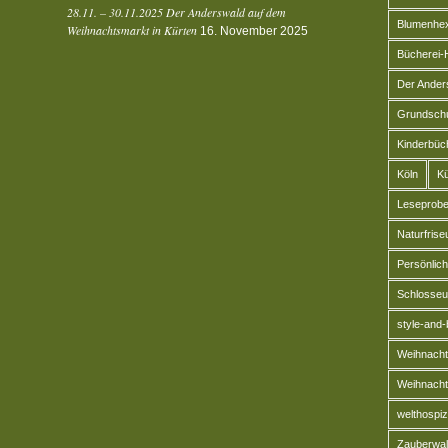
28.11. – 30.11.2025 Der Anderswald auf dem
Blumenhex
Weihnachtsmarkt in Kürten
16. November 2025
Bücherei-
Der Ander
Grundschu
Kinderbüc
Köln
Kü
Leseprob
Naturfrise
Persönlic
Schlosseu
style-and
Weihnacht
Weihnacht
welthospiz
Zauberwal