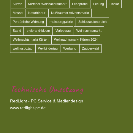
Kürten
Kürtener Weihnachtsmarkt
Leseprobe
Lesung
Lindlar
Messe
Naturfriseur
Nußbaumer Adventsmarkt
Persönliche Widmung
rheinberggalerie
Schlosseulenbroich
Stand
style-and-bloom
Vorlesetag
Weihnachtsmarkt
Weihnachtsmarkt Kürten
Weihnachtsmarkt Kürten 2024
welthospiztag
Weltkindertag
Werbung
Zauberwald
Technische Umsetzung
RedLight - PC Service & Mediendesign
www.redlight-pc.de