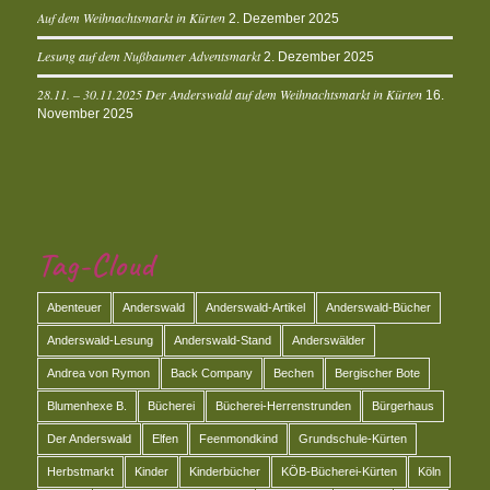
Auf dem Weihnachtsmarkt in Kürten
2. Dezember 2025
Lesung auf dem Nußbaumer Adventsmarkt
2. Dezember 2025
28.11. – 30.11.2025 Der Anderswald auf dem Weihnachtsmarkt in Kürten
16.
November 2025
Tag-Cloud
Abenteuer
Anderswald
Anderswald-Artikel
Anderswald-Bücher
Anderswald-Lesung
Anderswald-Stand
Anderswälder
Andrea von Rymon
Back Company
Bechen
Bergischer Bote
Blumenhexe B.
Bücherei
Bücherei-Herrenstrunden
Bürgerhaus
Der Anderswald
Elfen
Feenmondkind
Grundschule-Kürten
Herbstmarkt
Kinder
Kinderbücher
KÖB-Bücherei-Kürten
Köln