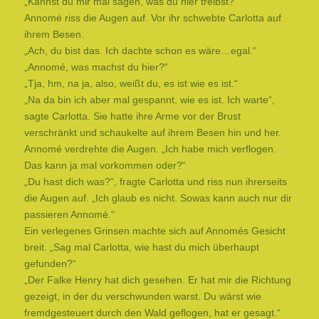
„Kannst du mir mal sagen, was du hier treibst?“
Annomé riss die Augen auf. Vor ihr schwebte Carlotta auf
ihrem Besen.
„Ach, du bist das. Ich dachte schon es wäre…egal.“
„Annomé, was machst du hier?“
„Tja, hm, na ja, also, weißt du, es ist wie es ist.“
„Na da bin ich aber mal gespannt, wie es ist. Ich warte“,
sagte Carlotta. Sie hatte ihre Arme vor der Brust
verschränkt und schaukelte auf ihrem Besen hin und her.
Annomé verdrehte die Augen. „Ich habe mich verflogen.
Das kann ja mal vorkommen oder?“
„Du hast dich was?“, fragte Carlotta und riss nun ihrerseits
die Augen auf. „Ich glaub es nicht. Sowas kann auch nur dir
passieren Annomé.“
Ein verlegenes Grinsen machte sich auf Annomés Gesicht
breit. „Sag mal Carlotta, wie hast du mich überhaupt
gefunden?“
„Der Falke Henry hat dich gesehen. Er hat mir die Richtung
gezeigt, in der du verschwunden warst. Du wärst wie
fremdgesteuert durch den Wald geflogen, hat er gesagt.“