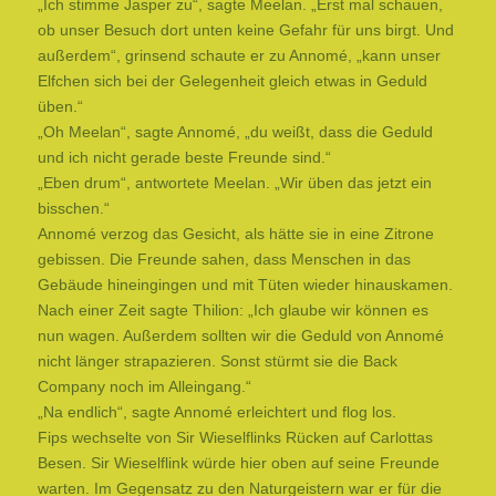
„Ich stimme Jasper zu“, sagte Meelan. „Erst mal schauen,
ob unser Besuch dort unten keine Gefahr für uns birgt. Und
außerdem“, grinsend schaute er zu Annomé, „kann unser
Elfchen sich bei der Gelegenheit gleich etwas in Geduld
üben.“
„Oh Meelan“, sagte Annomé, „du weißt, dass die Geduld
und ich nicht gerade beste Freunde sind.“
„Eben drum“, antwortete Meelan. „Wir üben das jetzt ein
bisschen.“
Annomé verzog das Gesicht, als hätte sie in eine Zitrone
gebissen. Die Freunde sahen, dass Menschen in das
Gebäude hineingingen und mit Tüten wieder hinauskamen.
Nach einer Zeit sagte Thilion: „Ich glaube wir können es
nun wagen. Außerdem sollten wir die Geduld von Annomé
nicht länger strapazieren. Sonst stürmt sie die Back
Company noch im Alleingang.“
„Na endlich“, sagte Annomé erleichtert und flog los.
Fips wechselte von Sir Wieselflinks Rücken auf Carlottas
Besen. Sir Wieselflink würde hier oben auf seine Freunde
warten. Im Gegensatz zu den Naturgeistern war er für die