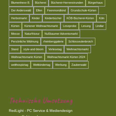
Blumenhexe B.
Bücherei
Bücherei-Herrenstrunden
Bürgerhaus
Der Anderswald
Elfen
Feenmondkind
Grundschule-Kürten
Herbstmarkt
Kinder
Kinderbücher
KÖB-Bücherei-Kürten
Köln
Kürten
Kürtener Weihnachtsmarkt
Leseprobe
Lesung
Lindlar
Messe
Naturfriseur
Nußbaumer Adventsmarkt
Persönliche Widmung
rheinberggalerie
Schlosseulenbroich
Stand
style-and-bloom
Vorlesetag
Weihnachtsmarkt
Weihnachtsmarkt Kürten
Weihnachtsmarkt Kürten 2024
welthospiztag
Weltkindertag
Werbung
Zauberwald
Technische Umsetzung
RedLight - PC Service & Mediendesign