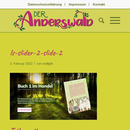
Datenschutzerklärung
Impressum
Kontakt
ls-slider-2-slide-2
/
3. Februar 2022
von
redlight