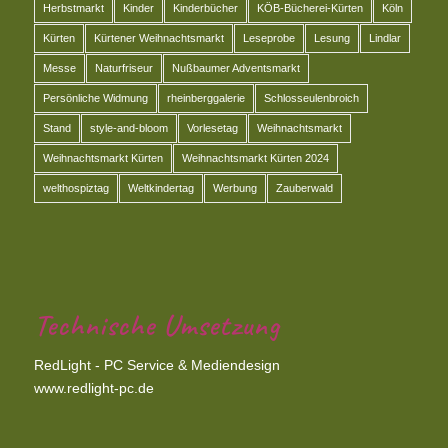
Herbstmarkt
Kinder
Kinderbücher
KÖB-Bücherei-Kürten
Köln
Kürten
Kürtener Weihnachtsmarkt
Leseprobe
Lesung
Lindlar
Messe
Naturfriseur
Nußbaumer Adventsmarkt
Persönliche Widmung
rheinberggalerie
Schlosseulenbroich
Stand
style-and-bloom
Vorlesetag
Weihnachtsmarkt
Weihnachtsmarkt Kürten
Weihnachtsmarkt Kürten 2024
welthospiztag
Weltkindertag
Werbung
Zauberwald
Technische Umsetzung
RedLight - PC Service & Mediendesign
www.redlight-pc.de