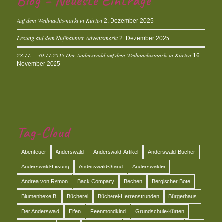
Blog – Neueste Einträge
Auf dem Weihnachtsmarkt in Kürten
2. Dezember 2025
Lesung auf dem Nußbaumer Adventsmarkt
2. Dezember 2025
28.11. – 30.11.2025 Der Anderswald auf dem Weihnachtsmarkt in Kürten
16.
November 2025
Tag-Cloud
Abenteuer
Anderswald
Anderswald-Artikel
Anderswald-Bücher
Anderswald-Lesung
Anderswald-Stand
Anderswälder
Andrea von Rymon
Back Company
Bechen
Bergischer Bote
Blumenhexe B.
Bücherei
Bücherei-Herrenstrunden
Bürgerhaus
Der Anderswald
Elfen
Feenmondkind
Grundschule-Kürten